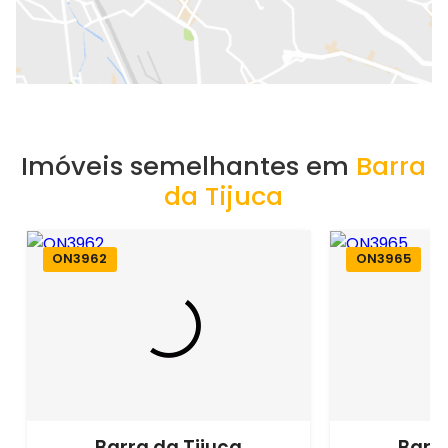
Imóveis semelhantes em
Barra
da Tijuca
ON3962
ON3965
Barra da Tijuca
Barra