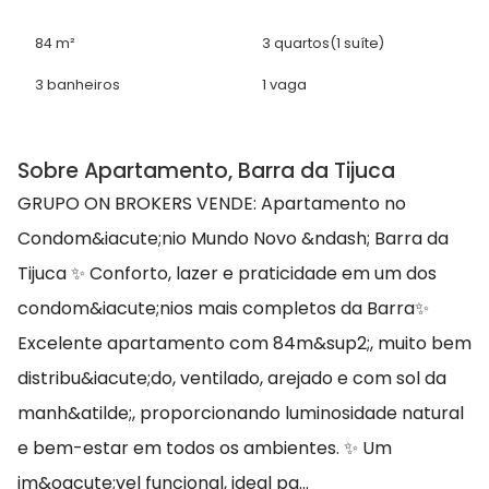
84 m²
3 quartos
(1 suíte)
3 banheiros
1 vaga
Sobre Apartamento, Barra da Tijuca
GRUPO ON BROKERS VENDE: Apartamento no
Condom&iacute;nio Mundo Novo &ndash; Barra da
Tijuca ✨ Conforto, lazer e praticidade em um dos
condom&iacute;nios mais completos da Barra✨
Excelente apartamento com 84m&sup2;, muito bem
distribu&iacute;do, ventilado, arejado e com sol da
manh&atilde;, proporcionando luminosidade natural
e bem-estar em todos os ambientes. ✨ Um
im&oacute;vel funcional, ideal pa...