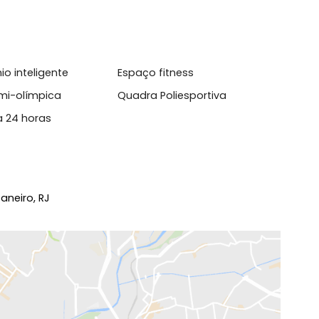
l
sso 24 Horas
Varanda
domínio inteligente
Espaço fitness
cina semi-olímpica
Quadra Poliesportiva
urança 24 horas