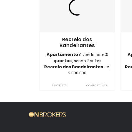
Im
ON3647
Recreio dos
Bandeirantes