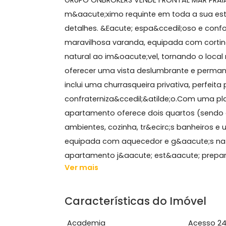
Sobre Apartamento, Recr
GRUPO ONBROKERS VENDE FRONTAL MA
m&aacute;ximo requinte em toda a s
detalhes. &Eacute; espa&ccedil;oso 
maravilhosa varanda, equipada com co
natural ao im&oacute;vel, tornando 
oferecer uma vista deslumbrante e 
inclui uma churrasqueira privativa, p
confraterniza&ccedil;&atilde;o.Com 
apartamento oferece dois quartos (s
ambientes, cozinha, tr&ecirc;s banh
equipada com aquecedor e g&aacute;s
apartamento j&aacute; est&aacute; p