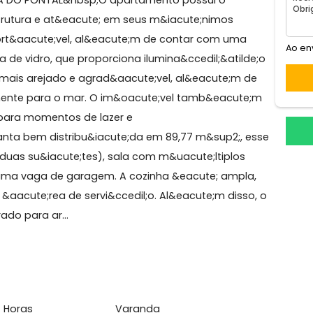
eio dos Bandeirantes
R PRAIA DO PONTAL&nbsp;O apartamento possui o
ua estrutura e at&eacute; em seus m&iacute;nimos
e confort&aacute;vel, al&eacute;m de contar com uma
rtina de vidro, que proporciona ilumina&ccedil;&atild
o local mais arejado e agrad&aacute;vel, al&eacute;m 
permanente para o mar. O im&oacute;vel tamb&eacut
erfeita para momentos de lazer e
uma planta bem distribu&iacute;da em 89,77 m&sup2;, 
endo duas su&iacute;tes), sala com m&uacute;ltiplos
eiros e uma vaga de garagem. A cozinha &eacute; ampl
 na &aacute;rea de servi&ccedil;o. Al&eacute;m diss
reparado para ar...