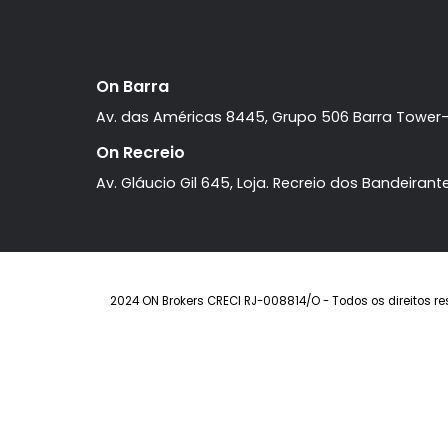
Apartamento
2
à venda com
quartos
, sendo 2 suítes
Recreio dos Bandeirantes
. R$
2.000.000
FAVORITOS
COMPARTILHAR
On Barra
Av. das Américas 8445, Grupo 506 Barra T