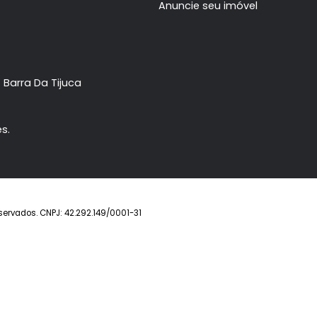
Apartamento
2
Apartamen
à venda com
quartos
quartos
, sendo 2 suítes
,
Recreio dos Bandeirantes
Recreio dos 
. R$
1.780.000
1.7
FAVORITOS
COMPARTILHAR
FAVORITOS
Imóvel
Prontos
Lançamentos
Anuncie seu imóve
ower- Barra Da Tijuca