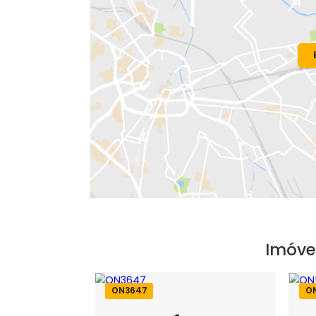
Bairro:
Recreio dos Bandeirantes
- R
Endereço: Estrada do Pontal