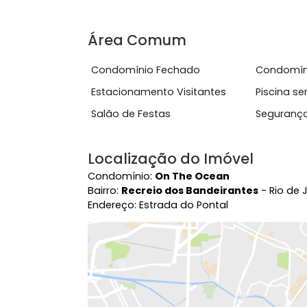
Ver mais
Características do Imóve
Academia
Ace
Área Comum
Condomínio Fechado
Con
Estacionamento Visitantes
Pis
Salão de Festas
Seg
Localização do Imóvel
Condomínio:
On The Ocean