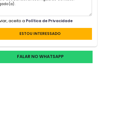
Ao enviar, aceito a
Política de Privacidade
e;o
ESTOU INTERESSADO
de
e;m
FALAR NO WHATSAPP
esse
a,
o, o