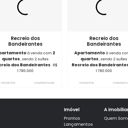
óveis semelhantes em
Recreio do
ON5279
ON5296
Recreio dos
Recr
Bandeirantes
Bande