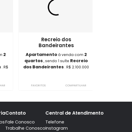
s Bandeirantes
ON5386
eio dos
Recreio dos
irantes
Bandeirantes