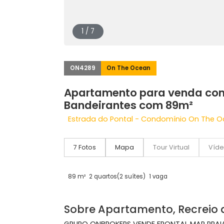
1 / 7
ON4289
On The Ocean
Apartamento para venda
Bandeirantes com 89m²
Estrada do Pontal - Condomínio On T
7 Fotos
Mapa
Tour Virtual
89 m²
2 quartos
(2 suítes)
1 vaga