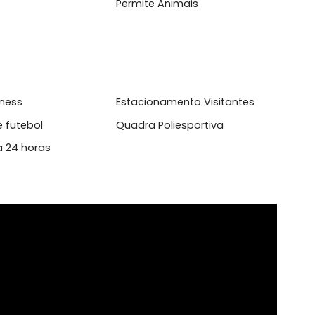
l
sso 24 Horas
Ar Condicionado
iliado
Permite Animais
anda
aço fitness
Estacionamento Visitante
dra de futebol
Quadra Poliesportiva
urança 24 horas