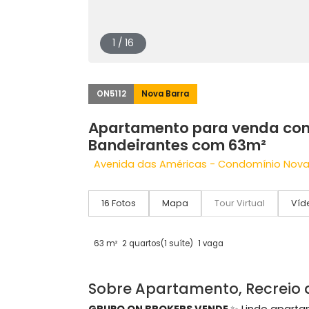
1 / 16
ON5112
Nova Barra
Apartamento para venda
Bandeirantes com 63m²
Avenida das Américas - Condomínio N
16 Fotos
Mapa
Tour Virtual
63 m²
2 quartos
(1 suíte)
1 vaga