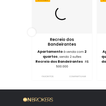
Im
ON1320