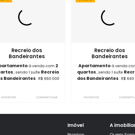
óveis semelhantes em
Recreio do
ON2717
ON3610