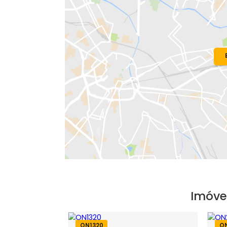
Localização do Imóvel
Condomínio:
Nova Barra
Bairro:
Recreio dos Bandeirantes
- R
Endereço: Avenida das Américas