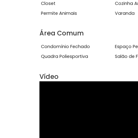
EST&Aacute; AQUI....
Ver mais
Características do Imóve
Closet
Coz
Permite Animais
Var
Área Comum
Condomínio Fechado
Esp
Quadra Poliesportiva
Sal
Vídeo