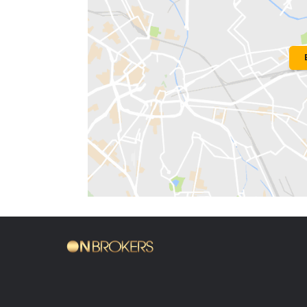
Localização do Imóvel
Condomínio:
Condomínio Cidade Ja
Bairro:
Barra Olímpica
- Rio de Janeir
Endereço: Avenida Vice-Presidente Jo