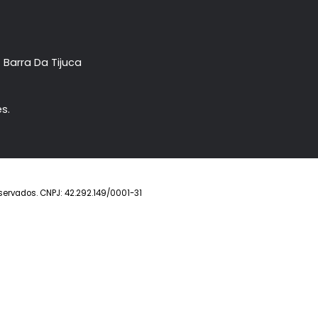
Imóvel
Prontos
Lançamentos
Anuncie seu imóve
ower- Barra Da Tijuca