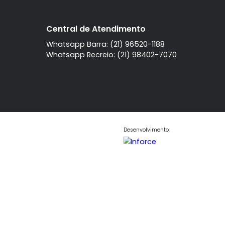
A imobiliaria
Contato
Central de Atendi
Quem Somos
Fale Conosco
Telefone
Trabalhe Conosco
Instagram
l
Central de Atendimento
Whatsapp Barra: (21) 96520-11
Whatsapp Recreio: (21) 98402