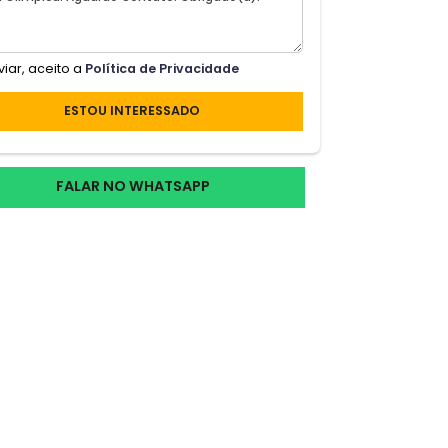
Ao enviar, aceito a
Política de Privacidade
la
rios
ESTOU INTERESSADO
FALAR NO WHATSAPP
✔
 e
O