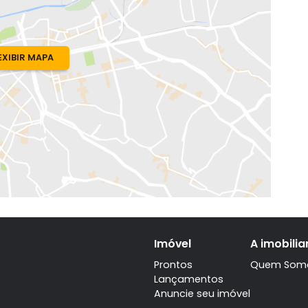
rdim
o, RJ
sé Alencar
EXIBIR MAPA