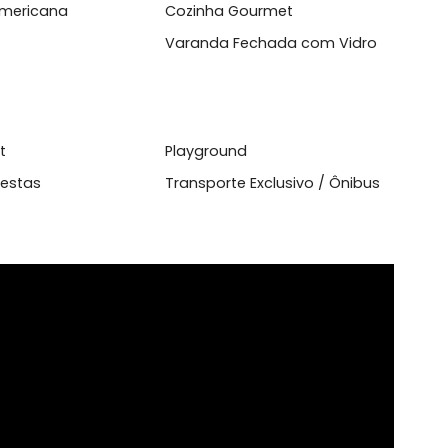
l
inha Americana
Cozinha Gourmet
anda
Varanda Fechada com Vi
aço Pet
Playground
ão de Festas
Transporte Exclusivo / Ôni