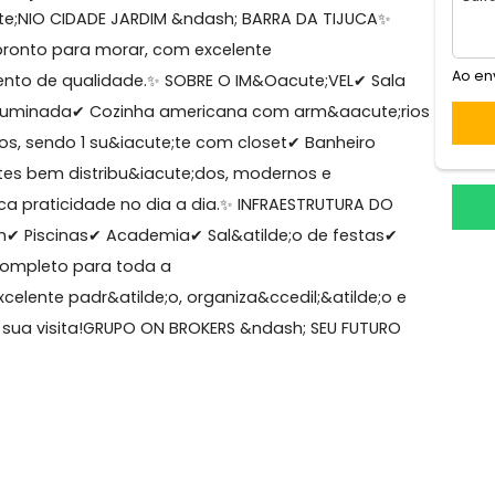
a Olímpica
Iacute;NIO CIDADE JARDIM &ndash; BARRA DA TIJUCA✨
ado, pronto para morar, com excelente
 acabamento de qualidade.✨ SOBRE O IM&Oacute;VEL✔ Sa
 bem iluminada✔ Cozinha americana com arm&aacute;
 quartos, sendo 1 su&iacute;te com closet✔ Banheiro
bientes bem distribu&iacute;dos, modernos e
em busca praticidade no dia a dia.✨ INFRAESTRUTURA DO
;a 24h✔ Piscinas✔ Academia✔ Sal&atilde;o de festas
Lazer completo para toda a
m excelente padr&atilde;o, organiza&ccedil;&atilde;o
esmo sua visita!GRUPO ON BROKERS &ndash; SEU FUTUR