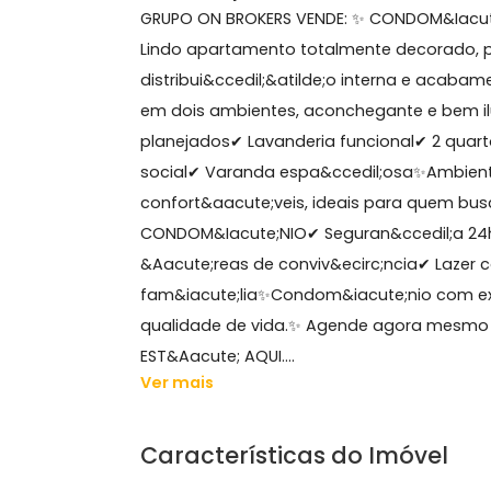
79 m²
2 quartos
(1 suíte)
1 banheiro
1 vaga
Sobre Apartamento, Barr
GRUPO ON BROKERS VENDE: ✨ CONDOM&
Lindo apartamento totalmente decor
distribui&ccedil;&atilde;o interna e
em dois ambientes, aconchegante e
planejados✔ Lavanderia funcional✔ 2
social✔ Varanda espa&ccedil;osa✨Am
confort&aacute;veis, ideais para qu
CONDOM&Iacute;NIO✔ Seguran&ccedil
&Aacute;reas de conviv&ecirc;ncia✔ 
fam&iacute;lia✨Condom&iacute;nio co
qualidade de vida.✨ Agende agora m