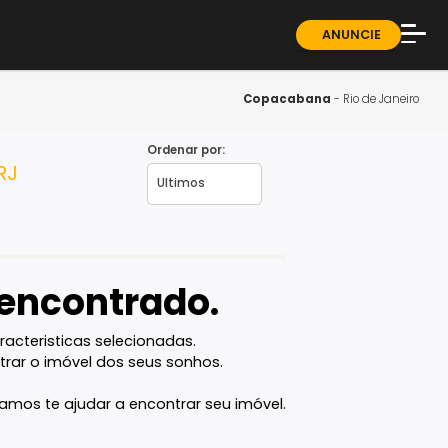
ndominios
Sobre
Blog
Copacab
Guia 
Ordenar por:
neiro - RJ
Fale 
vel encontrado.
com as caracteristicas selecionadas.
ê vai encontrar o imóvel dos seus sonhos.