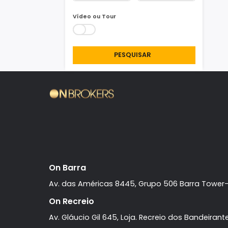
Área Min/Max
m²
m²
Vídeo ou Tour
PESQUISAR