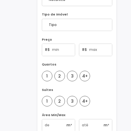
Natureza do Imóvel
Tipo de Imóvel
Preço
R$
R$
Quartos
1
2
3
4+
Suítes
1
2
3
4+