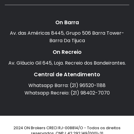
On Barra
Av. das Américas 8445, Grupo 506 Barra Tower-
Barra Da Tijuca
On Recreio
Av. Gláucio Gil 645, Loja. Recreio dos Bandeirantes.
Central de Atendimento
Whatsapp Barra: (21) 96520-1188
Whatsapp Recreio: (21) 98402-7070
2024 ON Brokers CRECI RJ-008814/O - Todos os direitos
reservados. CNPJ: 42.292.149/0001-31