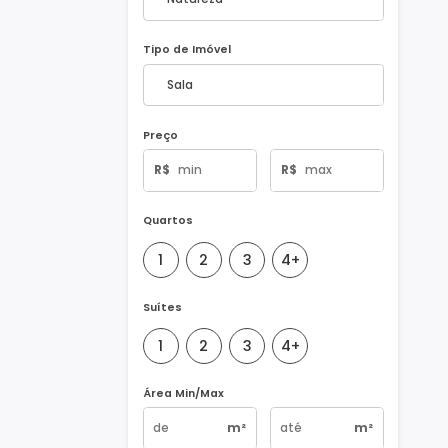
Natureza do Imóvel
Tipo de Imóvel
Preço
R$
R$
Quartos
1
2
3
4+
Suítes
1
2
3
4+