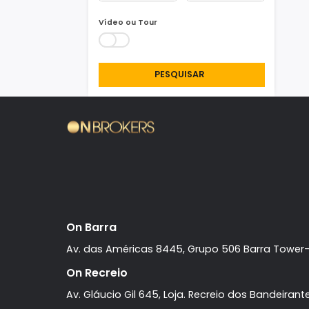
Área Min/Max
m²
m²
Vídeo ou Tour
PESQUISAR