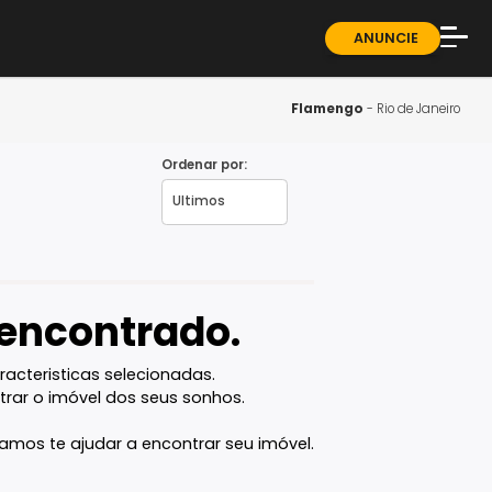
ndominios
Sobre
Blog
Flame
Guia 
Ordenar por:
- RJ
Fale 
vel encontrado.
com as caracteristicas selecionadas.
ê vai encontrar o imóvel dos seus sonhos.