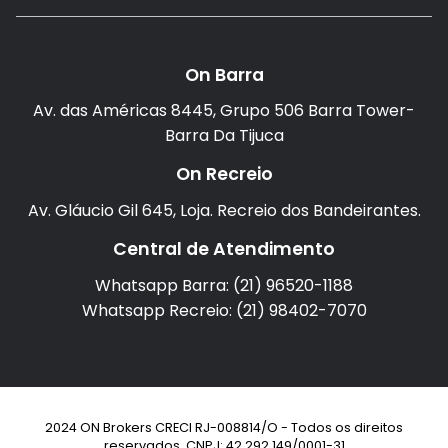
On Barra
Av. das Américas 8445, Grupo 506 Barra Tower-
Barra Da Tijuca
On Recreio
Av. Gláucio Gil 645, Loja. Recreio dos Bandeirantes.
Central de Atendimento
Whatsapp Barra: (21) 96520-1188
Whatsapp Recreio: (21) 98402-7070
2024 ON Brokers CRECI RJ-008814/O - Todos os direitos
reservados. CNPJ: 42.292.149/0001-31