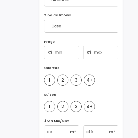
Natureza do Imóvel
Tipo de Imóvel
Preço
R$
R$
Quartos
1
2
3
4+
Suítes
1
2
3
4+