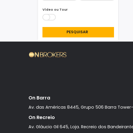
Área Min/Max
m²
m²
Vídeo ou Tour
PESQUISAR