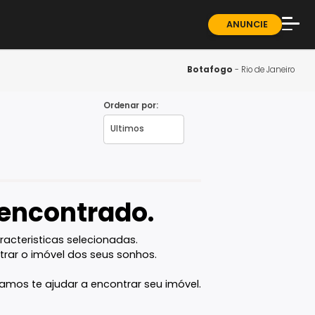
ndominios
Sobre
Blog
Botaf
Guia 
Ordenar por:
- RJ
Fale 
vel encontrado.
com as caracteristicas selecionadas.
ê vai encontrar o imóvel dos seus sonhos.